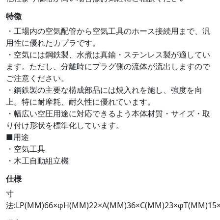
特徴
・工場内の空気配管から空気工具のホース接続用まで、汎
用性に優れたカプラです。
・空気には鋼鉄製、水煮は真鍮・ステンレス製が適してい
ます。ただし、分離時にプラグ側の流体が流出しますので
ご注意ください。
・鋼鉄製の主要な構成部品には焼入れを施し、強度を向
上。特に耐摩耗、耐久性に優れています。
・幅広い空圧用途に対応できるよう本体材質・サイズ・取
り付け形状を標準化しています。
■用途
・空気工具
・木工自動組立機
仕様
寸
法:LP(MM)66×φH(MM)22×A(MM)36×C(MM)23×φT(MM)15