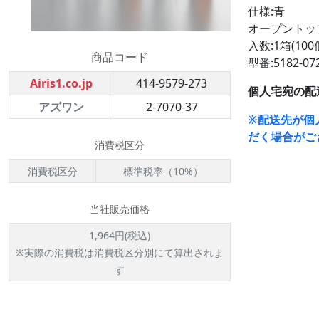
仕様:青
オープントッ
入数:1箱(100
商品コード
型番:5182-0
Airis1.co.jp
414-9579-273
個人宅宛の配
アズワン
2-7070-37
※配送先が個
だく場合がご
消費税区分
消費税区分
標準税率（10%）
当社販売価格
1,964円(税込)
※実際の消費税は消費税区分別にて算出されま
す