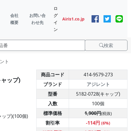
ロ
会社
お問い合
グ
Airis1.co.jp
概要
わせ先
イ
ン
検索
レント
商品コード
414-9579-273
キャップ)
ブランド
アジレント
型番
5182-0728(キャップ)
入数
100個
標準価格
1,900円
(税抜)
プ)(100個)
割引率
-114円
(6%)