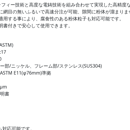
ラフィー技術と高度な電鋳技術を組み合わせて実現した高精度
に網目の無いふるいで高速分注が可能、隙間に粉体が溜まりま
適用する事により、腐食性のある粉体粒子も対応可能です。
明書付きで安心して使用できます。
ASTM)
17
0
ー部/ニッケル、フレーム部/ステンレス(SUS304)
STM E11(φ76mm)準拠
8μm
証明書
も対応可能です。