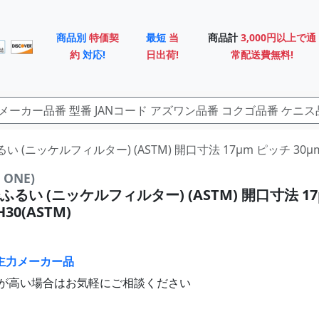
商品別
特価契
最短
当
商品計
3,000円以上で通
約
対応!
日出荷!
常配送費無料!
るい (ニッケルフィルター) (ASTM) 開口寸法 17μm ピッチ 30μm S
ONE)
るい (ニッケルフィルター) (ASTM) 開口寸法 1
H30(ASTM)
主力メーカー品
が高い場合はお気軽にご相談ください