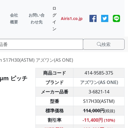
ロ
会社
お問い合
グ
Airis1.co.jp
概要
わせ先
イ
ン
検索
17H30(ASTM) アズワン(AS ONE)
商品コード
414-9585-375
7μm ピッチ
ブランド
アズワン(AS ONE)
メーカー品番
3-6821-14
型番
S17H30(ASTM)
標準価格
114,000円
(税抜)
割引率
-11,400円
(10%)