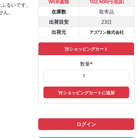
WEB価格
102,600円
(税抜)
なふるいです。
在庫数
取寄品
せん。
出荷目安
23日
出荷元
アズワン株式会社
ショッピングカート
数量
*
ショッピングカートに追加
ログイン