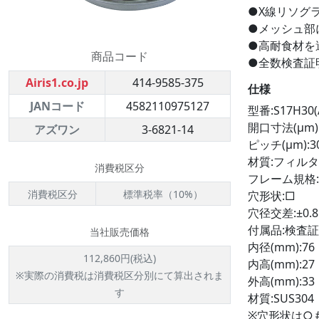
●X線リソグ
●メッシュ部
●高耐食材を
商品コード
●全数検査証
Airis1.co.jp
414-9585-375
仕様
JANコード
4582110975127
型番:S17H30(
開口寸法(μm):
アズワン
3-6821-14
ピッチ(μm):3
材質:フィルタ
消費税区分
フレーム規格:A
消費税区分
標準税率（10%）
穴形状:□
穴径交差:±0.
付属品:検査
当社販売価格
内径(mm):76
112,860円(税込)
内高(mm):27
※実際の消費税は消費税区分別にて算出されま
外高(mm):33
す
材質:SUS304
※穴形状は○