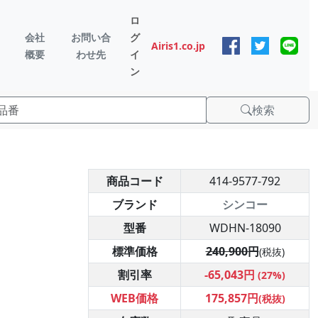
ロ
会社
お問い合
グ
Airis1.co.jp
概要
わせ先
イ
ン
検索
商品コード
414-9577-792
ブランド
シンコー
型番
WDHN-18090
標準価格
240,900円
(税抜)
割引率
-65,043円
(27%)
WEB価格
175,857円
(税抜)