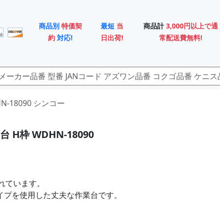
商品別
特価契
最短
当
商品計
3,000円以上で通
約
対応!
日出荷!
常配送費無料!
HN-18090 シンコー
 H枠 WDHN-18090
れています。
パイプを使用した丈夫な作業台です。