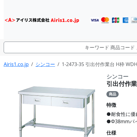
Airis1.co.jp
シンコー
1-2473-35 引出付作業台 H枠 WD
シンコー
引出付作業台
商品
特徴
●耐食性に優
●Φ38mm
仕様