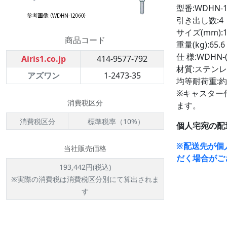
型番:WDHN-1
引き出し数:4
サイズ(mm):18
商品コード
重量(kg):65.6
仕 様:WDHN-
Airis1.co.jp
414-9577-792
材質:ステンレス
アズワン
1-2473-35
均等耐荷重:約1
※キャスター
消費税区分
ます。
消費税区分
標準税率（10%）
個人宅宛の配
※配送先が個
当社販売価格
だく場合がご
193,442円(税込)
※実際の消費税は消費税区分別にて算出されま
す