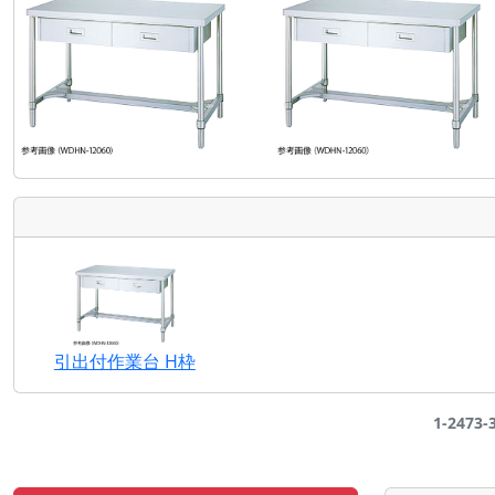
引出付作業台 H枠
1-2473