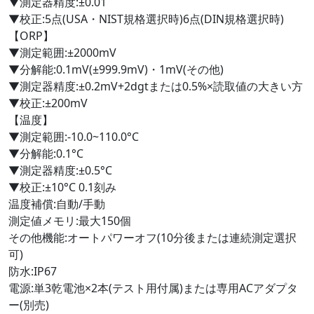
▼測定器精度:±0.01
▼校正:5点(USA・NIST規格選択時)6点(DIN規格選択時)
【ORP】
▼測定範囲:±2000mV
▼分解能:0.1mV(±999.9mV)・1mV(その他)
▼測定器精度:±0.2mV+2dgtまたは0.5%×読取値の大きい方
▼校正:±200mV
【温度】
▼測定範囲:-10.0~110.0°C
▼分解能:0.1°C
▼測定器精度:±0.5°C
▼校正:±10°C 0.1刻み
温度補償:自動/手動
測定値メモリ:最大150個
その他機能:オートパワーオフ(10分後または連続測定選択
可)
防水:IP67
電源:単3乾電池×2本(テスト用付属)または専用ACアダプタ
ー(別売)