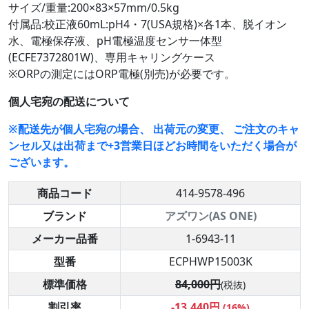
サイズ/重量:200×83×57mm/0.5kg
付属品:校正液60mL:pH4・7(USA規格)×各1本、脱イオン
水、電極保存液、pH電極温度センサ一体型
(ECFE7372801W)、専用キャリングケース
※ORPの測定にはORP電極(別売)が必要です。
個人宅宛の配送について
※配送先が個人宅宛の場合、 出荷元の変更、 ご注文のキャ
ンセル又は出荷まで+3営業日ほどお時間をいただく場合が
ございます。
商品コード
414-9578-496
ブランド
アズワン(AS ONE)
メーカー品番
1-6943-11
型番
ECPHWP15003K
標準価格
84,000円
(税抜)
割引率
-13,440円
(16%)