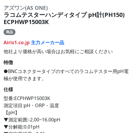
アズワン(AS ONE)
ラコムテスターハンディタイプ pH計(PH150)
ECPHWP15003K
商品
Airis1.co.jp
主力メーカー品
他社より価格が高い場合はお気軽にご相談ください
特徴
●BNCコネクタータイプのすべてのラコムテスター用pH電
極が使用できます。
仕様
型番:ECPHWP15003K
測定項目:pH・ORP・温度
【pH】
▼測定範囲:-2.00~16.00pH
▼分解能:0.01pH