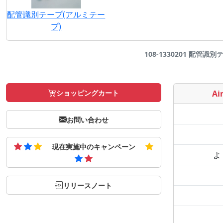
配管識別テープ(アルミテー
プ)
108-1330201 配管識別
ショッピングカート
Air
お問い合わせ
現在実施中のキャンペーン
よ
リリースノート