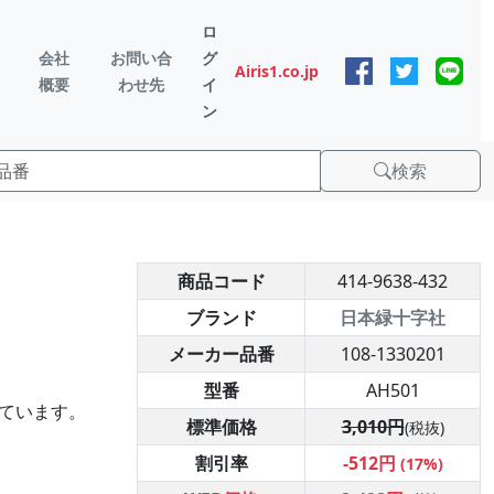
ロ
会社
お問い合
グ
Airis1.co.jp
概要
わせ先
イ
ン
検索
商品コード
414-9638-432
ブランド
日本緑十字社
メーカー品番
108-1330201
型番
AH501
ています。
標準価格
3,010円
(税抜)
割引率
-512円
(17%)