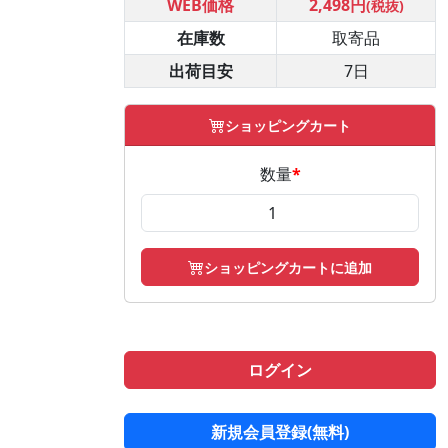
WEB価格
2,498円
(税抜)
在庫数
取寄品
出荷目安
7日
ショッピングカート
数量
*
ショッピングカートに追加
ログイン
新規会員登録(無料)