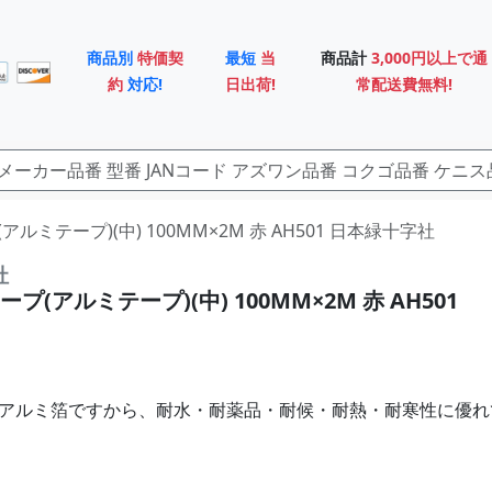
商品別
特価契
最短
当
商品計
3,000円以上で通
約
対応!
日出荷!
常配送費無料!
プ(アルミテープ)(中) 100MM×2M 赤 AH501 日本緑十字社
社
プ(アルミテープ)(中) 100MM×2M 赤 AH501
ンアルミ箔ですから、耐水・耐薬品・耐候・耐熱・耐寒性に優れ