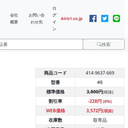
ロ
会社
お問い合
グ
Airis1.co.jp
概要
わせ先
イ
ン
検索
商品コード
414-9637-669
型番
#8
標準価格
3,800円
(税抜)
割引率
-228円
(6%)
WEB価格
3,572円
(税抜)
在庫数
取寄品