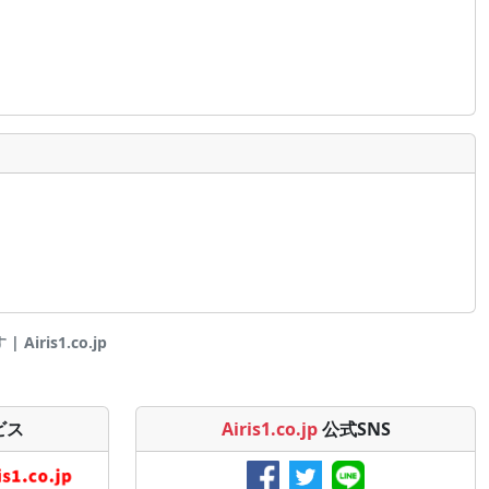
iris1.co.jp
ビス
Airis1.co.jp
公式SNS