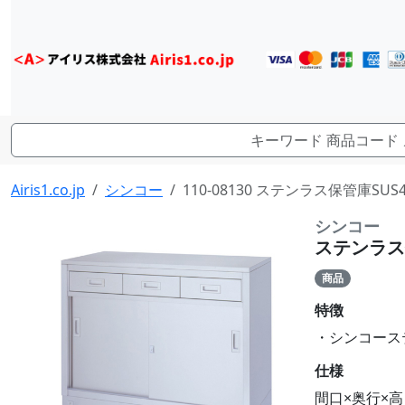
Airis1.co.jp
シンコー
110-08130 ステンラス保管庫SUS43
シンコー
ステンラス保管
商品
特徴
・シンコーステンラ
仕様
間口×奥行×高さ(