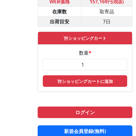
WEB価格
157,169円
(税抜)
在庫数
取寄品
出荷目安
7日
ショッピングカート
数量
*
ショッピングカートに追加
ログイン
新規会員登録(無料)