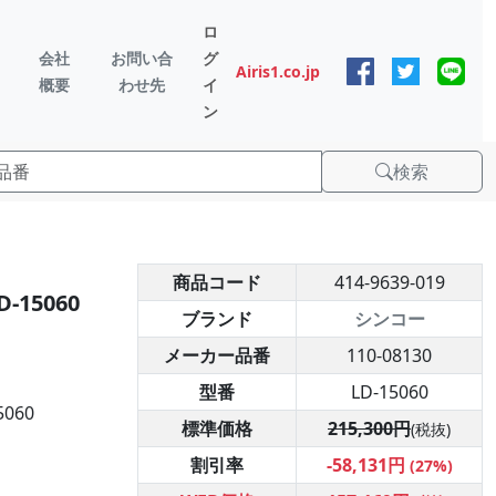
ロ
会社
お問い合
グ
Airis1.co.jp
概要
わせ先
イ
ン
検索
商品コード
414-9639-019
-15060
ブランド
シンコー
メーカー品番
110-08130
型番
LD-15060
060
標準価格
215,300円
(税抜)
割引率
-58,131円
(27%)