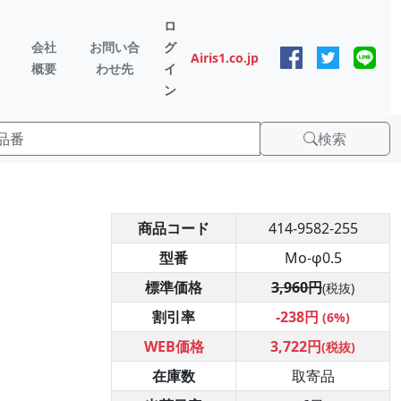
ロ
会社
お問い合
グ
Airis1.co.jp
概要
わせ先
イ
ン
検索
商品コード
414-9582-255
型番
Mo-φ0.5
標準価格
3,960円
(税抜)
割引率
-238円
(6%)
WEB価格
3,722円
(税抜)
在庫数
取寄品