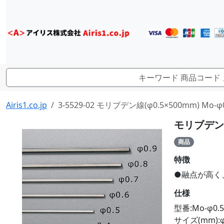
Airis1.co.jp
3-5529-02 モリブデン線(φ0.5×500mm) Mo-φ0
モリブデン線(
商品
特徴
●融点が高く
仕様
型番:Mo-φ0.5
サイズ(mm):φ