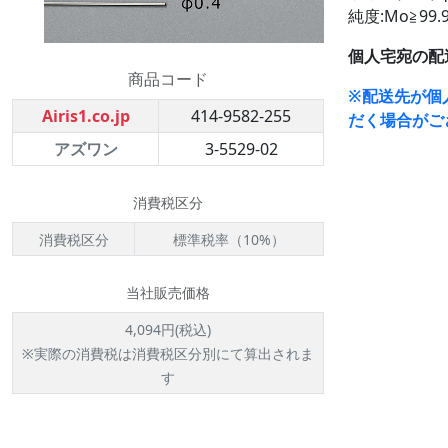
純度:Mo≧99.
個人宅宛の配
商品コード
※配送先が個
Airis1.co.jp
414-9582-255
だく場合がご
アズワン
3-5529-02
消費税区分
消費税区分
標準税率（10%）
当社販売価格
4,094円(税込)
※実際の消費税は消費税区分別にて算出されま
す