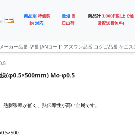
商品別
特価契
最短
当
商品計
3,000円以上で通
約
対応!
日出荷!
常配送費無料!
.5
φ0.5×500mm) Mo-φ0.5
、熱膨張率が低く、熱伝導性が高い金属です。
0.5×500