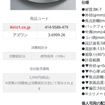
仕様
●材質:BK-7
●外径(φmm):
商品コード
●焦点距離(mm
●バックフォーカ
Airis1.co.jp
414-9586-479
●中厚(mm):4
アズワン
3-6999-26
●コバ肉(mm):
●設計波長:58
消費税区分
●屈折率:1.51
●面取り(45°):
消費税区分
標準税率（10%）
●許容範囲
●▼外径:φ+0/
当社販売価格
●▼中心厚:±0
●▼焦点距離:
2,956円(税込)
●▼表面品質:M
※実際の消費税は消費税区分別にて算出されま
●▼偏芯:3分以
す
●※コリメー
個人宅宛の配