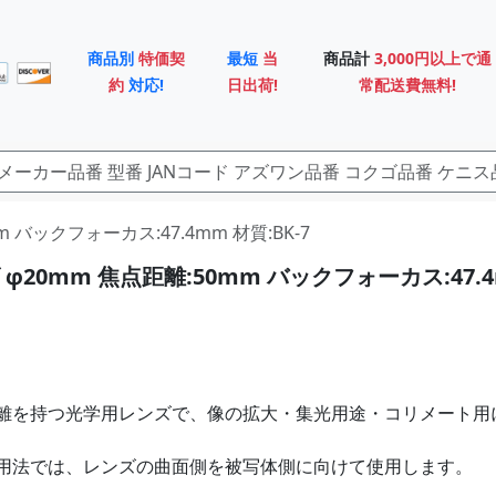
商品別
特価契
最短
当
商品計
3,000円以上で通
約
対応!
日出荷!
常配送費無料!
mm バックフォーカス:47.4mm 材質:BK-7
φ20mm 焦点距離:50mm バックフォーカス:47.
離を持つ光学用レンズで、像の拡大・集光用途・コリメート用
用法では、レンズの曲面側を被写体側に向けて使用します。