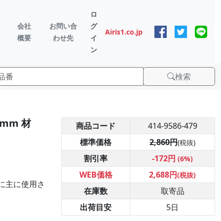
ロ
会社
お問い合
グ
Airis1.co.jp
概要
わせ先
イ
ン
検索
4mm 材
商品コード
414-9586-479
標準価格
2,860円
(税抜)
割引率
-172円
(6%)
WEB価格
2,688円
(税抜)
に主に使用さ
在庫数
取寄品
出荷目安
5日