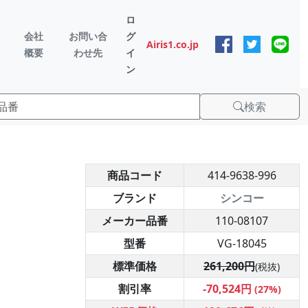
ロ
会社
お問い合
グ
Airis1.co.jp
概要
わせ先
イ
ン
検索
商品コード
414-9638-996
ブランド
シンコー
メーカー品番
110-08107
型番
VG-18045
標準価格
261,200円
(税抜)
割引率
-70,524円
(27%)