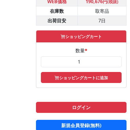
WEB価格
190,676円
(税抜)
在庫数
取寄品
出荷目安
7日
ショッピングカート
数量
*
ショッピングカートに追加
ログイン
新規会員登録(無料)