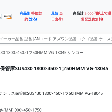
商品別
特価契
最短
当
商品計
3,000円以上で通
約
対応!
日出荷!
常配送費無料!
0 1800×450×1フ50HMM VG-18045 シンコー
庫SUS430 1800×450×1フ50HMM VG-18045
ラス保管庫SUS430 1800×450×1フ50HMM VG-18045
MM):900×450×1750