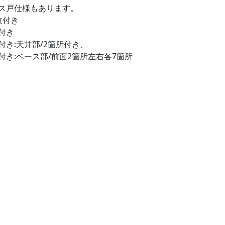
ス戸仕様もあります。
枚付き
付き
付き:天井部/2箇所付き、
付き:ベース部/前面2箇所左右各7箇所