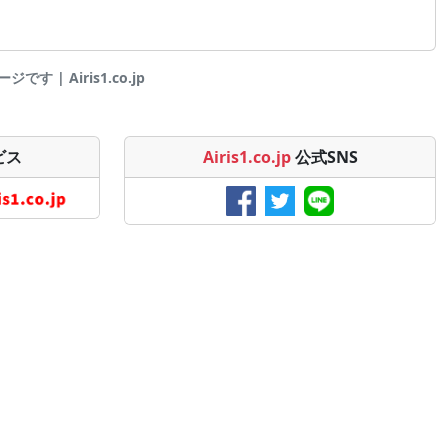
す | Airis1.co.jp
ビス
Airis1.co.jp
公式SNS