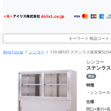
Airis1.co.jp
シンコー
110-08107 ステンラス保管庫SUS43
シンコー
ステンラス保管
商品
特徴
・シンコーステン
仕様
間口×奥行×高さ(