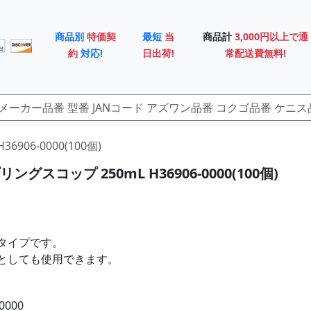
商品別
特価契
最短
当
商品計
3,000円以上で通
約
対応!
日出荷!
常配送費無料!
6906-0000(100個)
グスコップ 250mL H36906-0000(100個)
タイプです。
としても使用できます。
0000