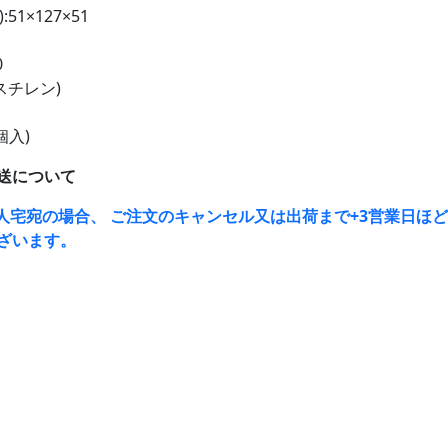
51×127×51
0
スチレン)
個入)
送について
人宅宛の場合、 ご注文のキャンセル又は出荷まで+3営業日ほ
ざいます。