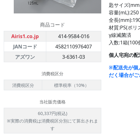
匙サイズ(mm):
容量(mL):250
全長(mm):19
商品コード
材質:PS(ポリ
γ線滅菌済
Airis1.co.jp
414-9584-016
入数:1箱(100
JANコード
4582110976407
個人宅宛の配
アズワン
3-6361-03
※配送先が個
消費税区分
だく場合がご
消費税区分
標準税率（10%）
当社販売価格
60,337円(税込)
※実際の消費税は消費税区分別にて算出されま
す