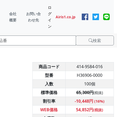
ロ
会社
お問い合
グ
Airis1.co.jp
概要
わせ先
イ
ン
検索
商品コード
414-9584-016
型番
H36906-0000
入数
100個
標準価格
65,300円
(税抜)
割引率
-10,448円
(16%)
WEB価格
54,852円
(税抜)