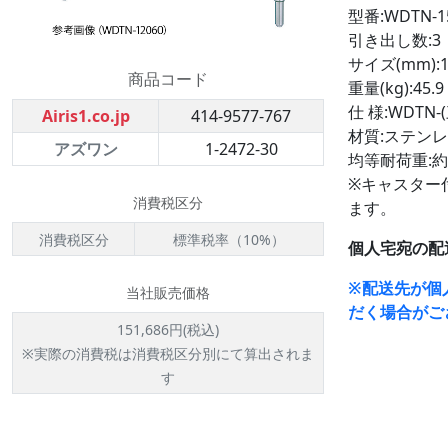
型番:WDTN-1
引き出し数:3
サイズ(mm):15
商品コード
重量(kg):45.9
仕 様:WDTN-
Airis1.co.jp
414-9577-767
材質:ステンレス
アズワン
1-2472-30
均等耐荷重:約1
※キャスター
消費税区分
ます。
消費税区分
標準税率（10%）
個人宅宛の配
※配送先が個
当社販売価格
だく場合がご
151,686円(税込)
※実際の消費税は消費税区分別にて算出されま
す