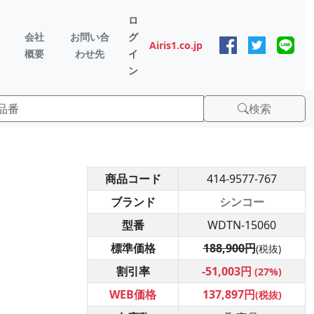
ロ
会社
お問い合
グ
Airis1.co.jp
概要
わせ先
イ
ン
検索
商品コード
414-9577-767
ブランド
シンコー
型番
WDTN-15060
標準価格
188,900円
(税抜)
割引率
-51,003円
(27%)
WEB価格
137,897円
(税抜)