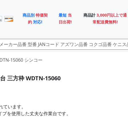
商品別
特価契
最短
当
商品計
3,000円以上で通
約
対応!
日出荷!
常配送費無料!
DTN-15060 シンコー
 三方枠 WDTN-15060
れています。
パイプを使用した丈夫な作業台です。