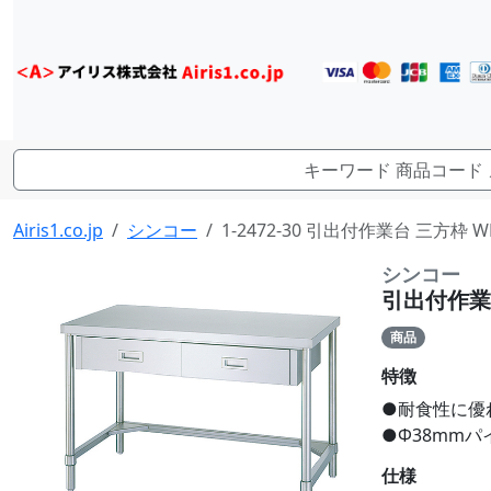
Airis1.co.jp
シンコー
1-2472-30 引出付作業台 三方枠 W
シンコー
引出付作業台
商品
特徴
●耐食性に優
●Φ38mm
仕様