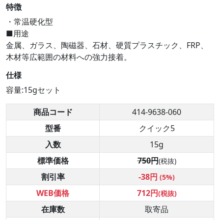
特徴
・常温硬化型
■用途
金属、ガラス、陶磁器、石材、硬質プラスチック、FRP、
木材等広範囲の材料への強力接着。
仕様
容量:15gセット
商品コード
414-9638-060
型番
クイック5
入数
15g
標準価格
750円
(税抜)
割引率
-38円
(5%)
WEB価格
712円
(税抜)
在庫数
取寄品