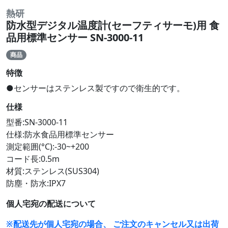
熱研
防水型デジタル温度計(セーフティサーモ)用 食
品用標準センサー SN-3000-11
商品
特徴
●センサーはステンレス製ですので衛生的です。
仕様
型番:SN-3000-11
仕様:防水食品用標準センサー
測定範囲(°C):-30~+200
コード長:0.5m
材質:ステンレス(SUS304)
防塵・防水:IPX7
個人宅宛の配送について
※配送先が個人宅宛の場合、 ご注文のキャンセル又は出荷