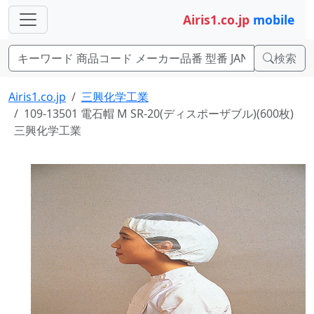
Airis1.co.jp
mobile
検索
Airis1.co.jp
三興化学工業
109-13501 電石帽 M SR-20(ディスポーザブル)(600枚)
三興化学工業