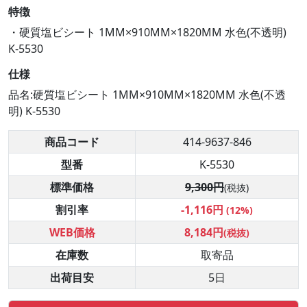
特徴
・硬質塩ビシート 1MM×910MM×1820MM 水色(不透明)
K-5530
仕様
品名:硬質塩ビシート 1MM×910MM×1820MM 水色(不透
明) K-5530
商品コード
414-9637-846
型番
K-5530
標準価格
9,300円
(税抜)
割引率
-1,116円
(12%)
WEB価格
8,184円
(税抜)
在庫数
取寄品
出荷目安
5日