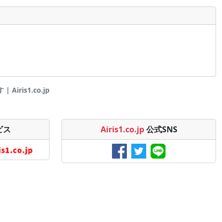
iris1.co.jp
ビス
Airis1.co.jp
公式SNS