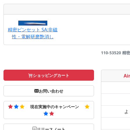
精密ピンセット SA:非磁
性・電解研磨艶消し
110-53520 
ショッピングカート
Air
お問い合わせ
現在実施中のキャンペーン
よ
リリースノート