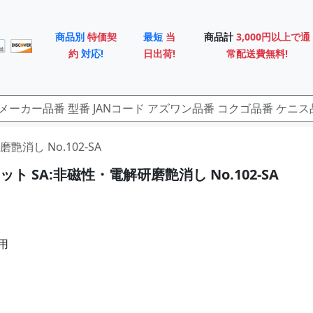
商品別
特価契
最短
当
商品計
3,000円以上で通
約
対応!
日出荷!
常配送費無料!
艶消し No.102-SA
ト SA:非磁性・電解研磨艶消し No.102-SA
用