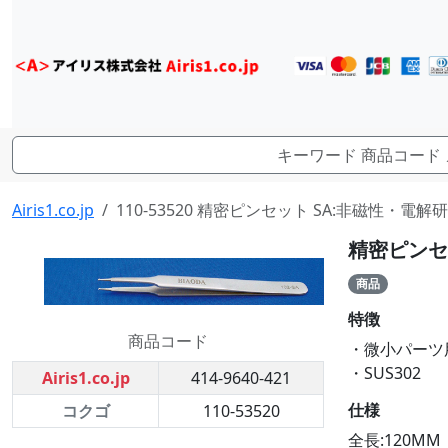
Airis1.co.jp
110-53520 精密ピンセット SA:非磁性・電解研磨
精密ピンセッ
商品
特徴
商品コード
・微小パーツ
・SUS302
Airis1.co.jp
414-9640-421
仕様
コクゴ
110-53520
全長:120MM