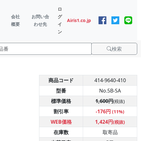
ロ
会社
お問い合
グ
Airis1.co.jp
概要
わせ先
イ
ン
検索
商品コード
414-9640-410
型番
No.5B-SA
標準価格
1,600円
(税抜)
割引率
-176円
(11%)
WEB価格
1,424円
(税抜)
在庫数
取寄品