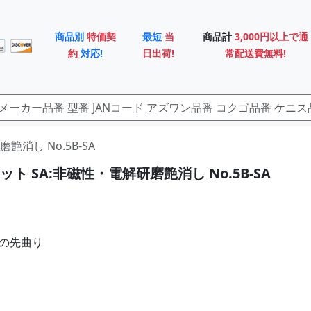
商品別
特価契
最短
当
商品計
3,000円以上で通
約
対応!
日出荷!
常配送費無料!
艶消し No.5B-SA
ト SA:非磁性・電解研磨艶消し No.5B-SA
度の先曲り