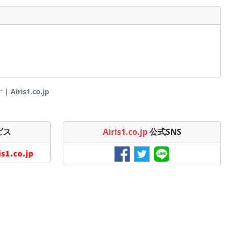
ris1.co.jp
ビス
Airis1.co.jp
公式SNS