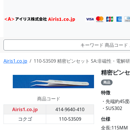
Airis1.co.jp
110-53509 精密ピンセット SA:非磁性・電解研磨
精密ピンセッ
商品
特徴
商品コード
・先端約45
・SUS302
Airis1.co.jp
414-9640-410
仕様
コクゴ
110-53509
全長:115MM