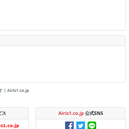
iris1.co.jp
ビス
Airis1.co.jp
公式SNS