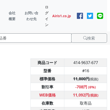
ロ
会社
お問い合
グ
Airis1.co.jp
概要
わせ先
イ
ン
検索
商品コード
414-9637-677
型番
#16
標準価格
11,800円
(税抜)
割引率
-708円
(6%)
WEB価格
11,092円
(税抜)
在庫数
取寄品