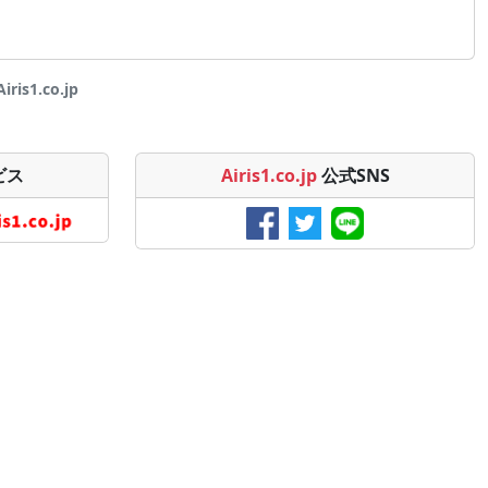
s1.co.jp
ビス
Airis1.co.jp
公式SNS