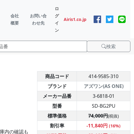
ロ
会社
お問い合
グ
Airis1.co.jp
概要
わせ先
イ
ン
検索
商品コード
414-9585-310
ブランド
アズワン(AS ONE)
メーカー品番
3-6818-01
型番
SD-BG2PU
標準価格
74,000円
(税抜)
割引率
-11,840円
(16%)
、庫内の確認も