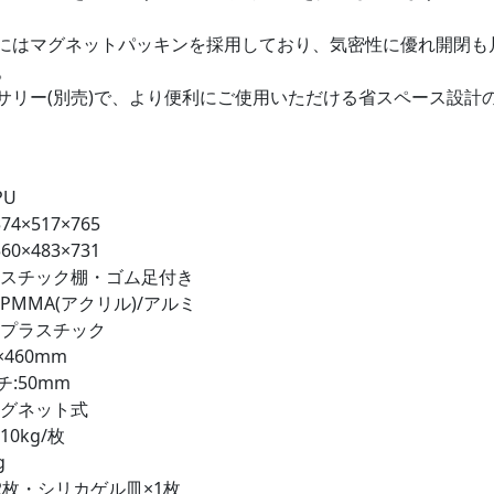
にはマグネットパッキンを採用しており、気密性に優れ開閉も
。
サリー(別売)で、より便利にご使用いただける省スペース設計の
PU
74×517×765
60×483×731
ラスチック棚・ゴム足付き
:PMMA(アクリル)/アルミ
化プラスチック
×460mm
:50mm
マグネット式
0kg/枚
g
2枚・シリカゲル皿×1枚