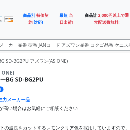
商品別
特価契
最短
当
商品計
3,000円以上で通
約
対応!
日出荷!
常配送費無料!
G SD-BG2PU アズワン(AS ONE)
ONE)
BG SD-BG2PU
品
主力メーカー品
が高い場合はお気軽にご相談ください
m以下の波長をカットするレモンクリア色を採用していますので