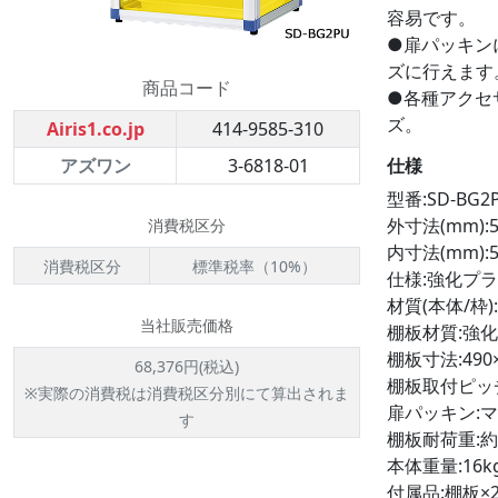
容易です。
●扉パッキン
ズに行えます
商品コード
●各種アクセ
ズ。
Airis1.co.jp
414-9585-310
仕様
アズワン
3-6818-01
型番:SD-BG2
外寸法(mm):5
消費税区分
内寸法(mm):5
消費税区分
標準税率（10%）
仕様:強化プ
材質(本体/枠)
当社販売価格
棚板材質:強
棚板寸法:490
68,376円(税込)
棚板取付ピッチ
※実際の消費税は消費税区分別にて算出されま
扉パッキン:
す
棚板耐荷重:約1
本体重量:16k
付属品:棚板×