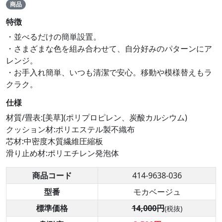
商品
特徴
・並べるだけの簡単設置。
・さまざまな色を組み合わせて、自分好みのパターンにア
レンジ。
・お手入れ簡単、いつも清潔で安心。移動や模様替えもラ
クラク。
仕様
材質/畳表:[美草](ポリプロピレン、炭酸カルシウム)
クッション材:ポリエステル製不織布
芯材:中密度木質繊維圧縮板
滑り止め材:ポリエチレン発泡体
商品コード
414-9638-036
型番
モカベージュ
標準価格
14,000円
(税抜)