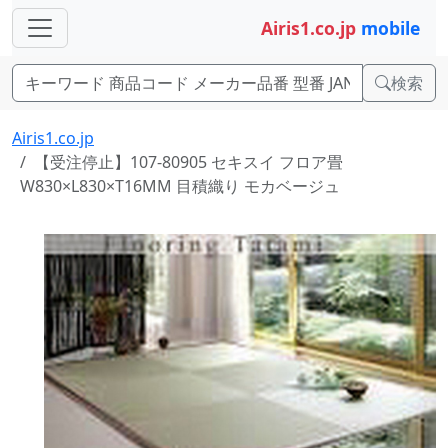
Airis1.co.jp
mobile
検索
Airis1.co.jp
【受注停止】107-80905 セキスイ フロア畳
W830×L830×T16MM 目積織り モカベージュ