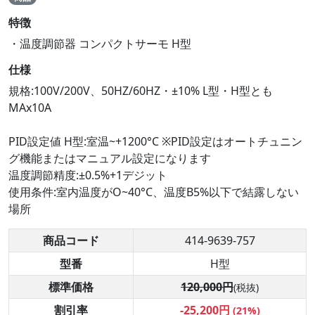
特徴
・温度調節器 コンパクトサーモ H型
仕様
規格:100V/200V、50HZ/60HZ・±10% L型・H型とも
MAx10A
PID設定値 H型:室温~+1200°C ※PID設定はオートチュニン
グ機能またはマニュアル設定になります
温度調節精度:±0.5%+1デジット
使用条件:室内温度がO~40°C、温度B5%以下で結露しない
場所
商品コード
414-9639-757
型番
H型
標準価格
120,000円
(税抜)
割引率
-25,200円
(21%)