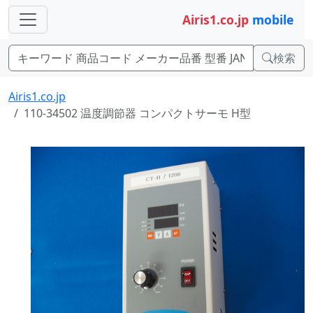
Airis1.co.jp
mobile
検索
Airis1.co.jp
110-34502 温度調節器 コンパクトサーモ H型