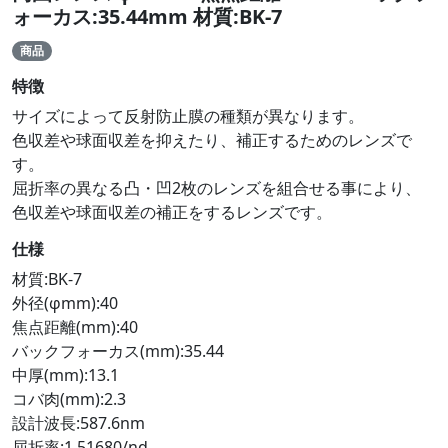
ォーカス:35.44mm 材質:BK-7
商品
特徴
サイズによって反射防止膜の種類が異なります。
色収差や球面収差を抑えたり、補正するためのレンズで
す。
屈折率の異なる凸・凹2枚のレンズを組合せる事により、
色収差や球面収差の補正をするレンズです。
仕様
材質:BK-7
外径(φmm):40
焦点距離(mm):40
バックフォーカス(mm):35.44
中厚(mm):13.1
コバ肉(mm):2.3
設計波長:587.6nm
屈折率:1.51680/nd