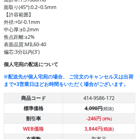
面取り(45°):0.2~0.5mm
【許容範囲】
外径:+0/-0.1mm
中心厚:±0.2mm
焦点距離:±2%
表面品質:MIL60-40
偏芯:3分以内(3')
個人宅宛の配送について
※配送先が個人宅宛の場合、 ご注文のキャンセル又は出荷
まで+3営業日ほどお時間をいただく場合がございます。
商品コード
414-9586-172
標準価格
4,090円
(税抜)
割引率
-246円
(6%)
WEB価格
3,844円
(税抜)