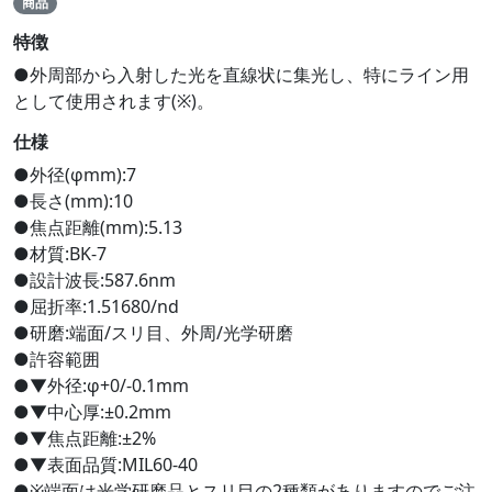
商品
特徴
●外周部から入射した光を直線状に集光し、特にライン用
として使用されます(※)。
仕様
●外径(φmm):7
●長さ(mm):10
●焦点距離(mm):5.13
●材質:BK-7
●設計波長:587.6nm
●屈折率:1.51680/nd
●研磨:端面/スリ目、外周/光学研磨
●許容範囲
●▼外径:φ+0/-0.1mm
●▼中心厚:±0.2mm
●▼焦点距離:±2%
●▼表面品質:MIL60-40
●※端面は光学研磨品とスリ目の2種類がありますのでご注