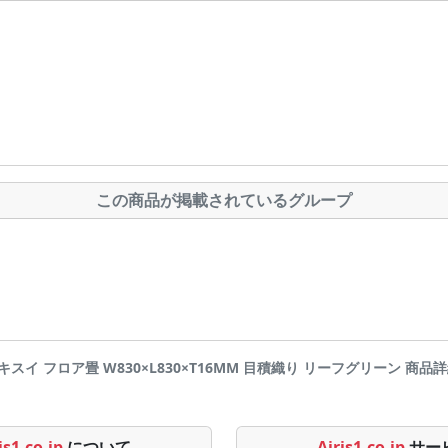
この商品が掲載されているグループ
キスイ フロア畳 W830×L830×T16MM 目積織り リーフグリーン 商品詳細ペー
is1.co.jp
について
Airis1.co.jp
サー