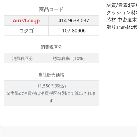
材質/畳表:[
商品コード
クッション材
芯材:中密度
Airis1.co.jp
414-9638-037
滑り止め材:
コクゴ
107-80906
消費税区分
消費税区分
標準税率（10%）
当社販売価格
11,550円(税込)
※実際の消費税は消費税区分別にて算出されま
す