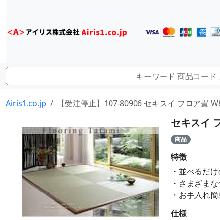
Airis1.co.jp
【受注停止】107-80906 セキスイ フロア畳 W
セキスイ フ
商品
特徴
・並べるだけ
・さまざまな
・お手入れ簡
仕様