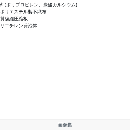
美草](ポリプロピレン、炭酸カルシウム)
:ポリエステル製不織布
木質繊維圧縮板
ポリエチレン発泡体
画像集