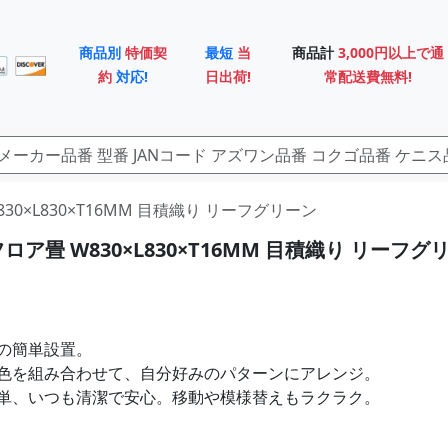
商品別
特価契
最短
当
商品計
3,000円以上で通
約
対応!
日出荷!
常配送費無料!
830×L830×T16MM 目積織り リーフグリーン
ロア畳 W830×L830×T16MM 目積織り リーフグ
の簡単設置。
色を組み合わせて、自分好みのパターンにアレンジ。
単、いつも清潔で安心。移動や模様替えもラクラク。