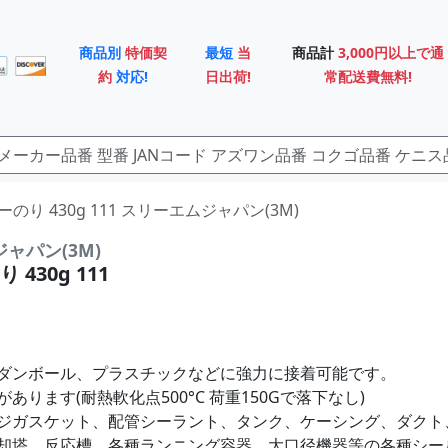
商品別
特価契
最短
当
商品計
3,000円以上で通
約
対応!
日出荷!
常配送費無料!
プレーのり 430g 111 スリーエムジャパン(3M)
ャパン(3M)
430g 111
ダンボール、プラスチックなどに強力に接着可能です。
あります(耐熱軟化点500°C 荷重150Gで落下なし)
ジガスケット、配管シーラント、タンク、ケーシング、ダクト
却塔、反応槽、各種ランニング容器、大口径機器等の各種シー