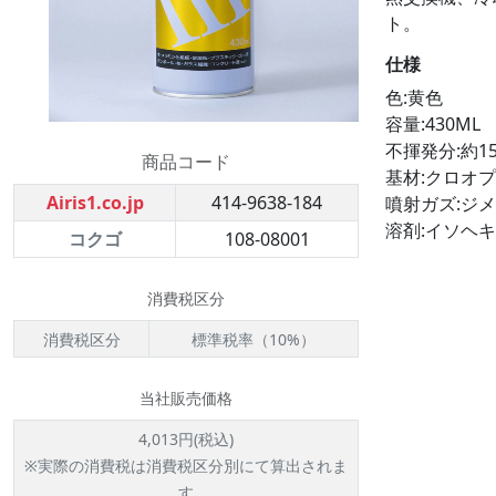
ト。
仕様
色:黄色
容量:430ML
不揮発分:約1
商品コード
基材:クロオ
Airis1.co.jp
414-9638-184
噴射ガズ:ジ
溶剤:イソヘ
コクゴ
108-08001
消費税区分
消費税区分
標準税率（10%）
当社販売価格
4,013円(税込)
※実際の消費税は消費税区分別にて算出されま
す