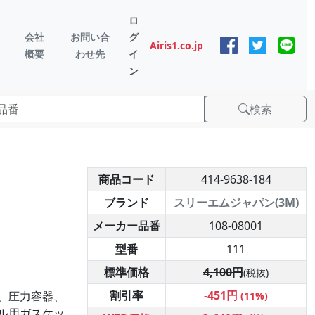
ロ
会社
お問い合
グ
Airis1.co.jp
概要
わせ先
イ
ン
検索
商品コード
414-9638-184
ブランド
スリーエムジャパン(3M)
メーカー品番
108-08001
型番
111
標準価格
4,100円
(税抜)
割引率
-451円
、圧力容器、
(11%)
ル用ガスケッ