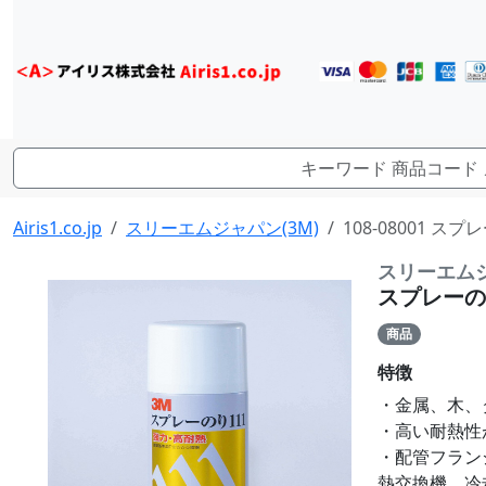
Airis1.co.jp
スリーエムジャパン(3M)
108-08001 ス
スリーエムジ
スプレーのり 
商品
特徴
・金属、木、
・高い耐熱性が
・配管フラン
熱交換機、冷