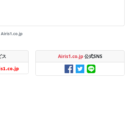
is1.co.jp
ビス
Airis1.co.jp
公式SNS