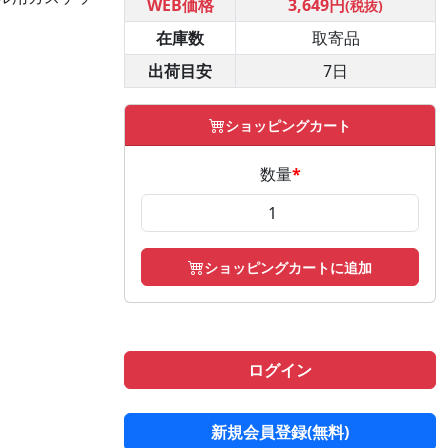
WEB価格
3,649円
(税抜)
在庫数
取寄品
出荷目安
7日
ショッピングカート
数量
*
ショッピングカートに追加
ログイン
新規会員登録(無料)