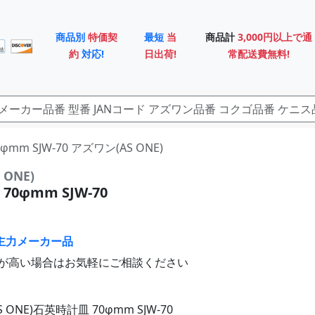
商品別
特価契
最短
当
商品計
3,000円以上で通
約
対応!
日出荷!
常配送費無料!
0φmm SJW-70 アズワン(AS ONE)
ONE)
0φmm SJW-70
主力メーカー品
が高い場合はお気軽にご相談ください
 ONE)石英時計皿 70φmm SJW-70