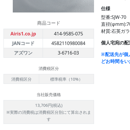
仕様
型番:SJW-70
商品コード
直径(φmm):7
材質:石英ガ
Airis1.co.jp
414-9585-075
個人宅宛の配
JANコード
4582110980084
アズワン
3-6716-03
※配送先が個
どお時間をい
消費税区分
消費税区分
標準税率（10%）
当社販売価格
13,706円(税込)
※実際の消費税は消費税区分別にて算出されま
す