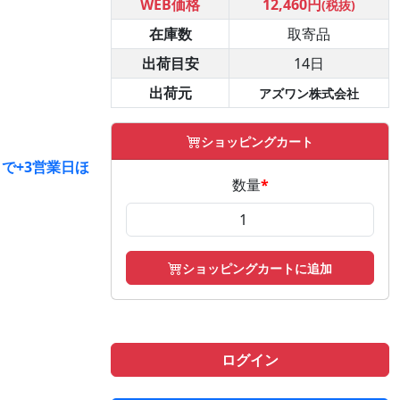
WEB価格
12,460円
(税抜)
在庫数
取寄品
出荷目安
14日
出荷元
アズワン株式会社
ショッピングカート
で+3営業日ほ
数量
*
ショッピングカートに追加
ログイン