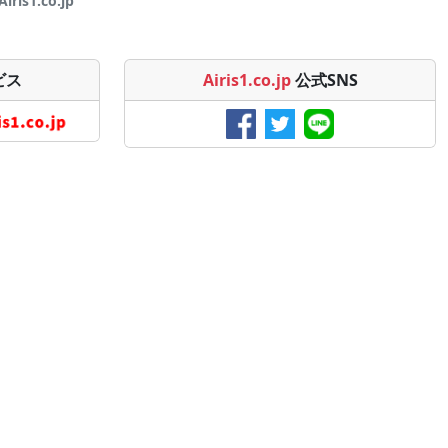
is1.co.jp
ビス
Airis1.co.jp
公式SNS