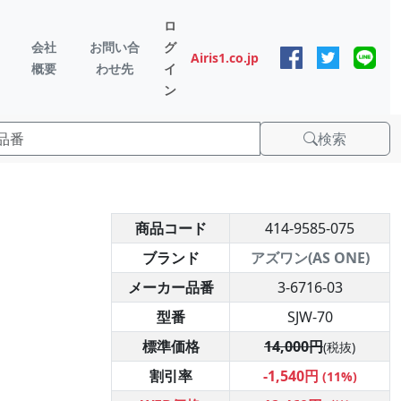
ロ
会社
お問い合
グ
Airis1.co.jp
概要
わせ先
イ
ン
検索
商品コード
414-9585-075
ブランド
アズワン(AS ONE)
メーカー品番
3-6716-03
型番
SJW-70
標準価格
14,000円
(税抜)
割引率
-1,540円
(11%)