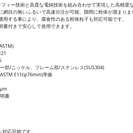
ラフィー技術と高度な電鋳技術を組み合わせて実現した高精度
に網目の無いふるいで高速分注が可能、隙間に粉体が溜まりま
適用する事により、腐食性のある粉体粒子も対応可能です。
明書付きで安心して使用できます。
ASTM)
21
5
ー部/ニッケル、フレーム部/ステンレス(SUS304)
STM E11(φ76mm)準拠
8μm
証明書
も対応可能です。