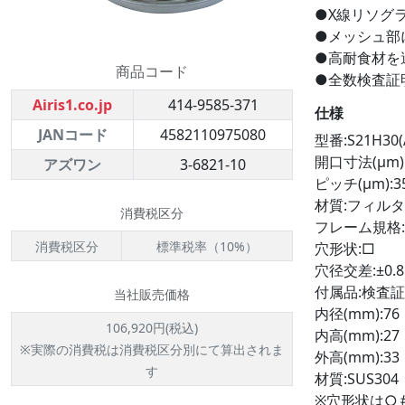
●X線リソグ
●メッシュ部
●高耐食材を
商品コード
●全数検査証
Airis1.co.jp
414-9585-371
仕様
JANコード
4582110975080
型番:S21H30(
開口寸法(μm):
アズワン
3-6821-10
ピッチ(μm):3
材質:フィルタ
消費税区分
フレーム規格:A
消費税区分
標準税率（10%）
穴形状:□
穴径交差:±0.
付属品:検査
当社販売価格
内径(mm):76
106,920円(税込)
内高(mm):27
※実際の消費税は消費税区分別にて算出されま
外高(mm):33
す
材質:SUS304
※穴形状は○