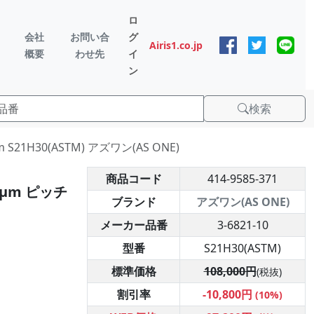
ロ
会社
お問い合
グ
Airis1.co.jp
概要
わせ先
イ
ン
検索
21H30(ASTM) アズワン(AS ONE)
商品コード
414-9585-371
1μm ピッチ
ブランド
アズワン(AS ONE)
メーカー品番
3-6821-10
型番
S21H30(ASTM)
標準価格
108,000円
(税抜)
割引率
-10,800円
(10%)