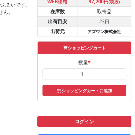
WEB価格
97,200円
(税抜)
なふるいです。
在庫数
取寄品
せん。
出荷目安
23日
出荷元
アズワン株式会社
ショッピングカート
数量
*
ショッピングカートに追加
ログイン