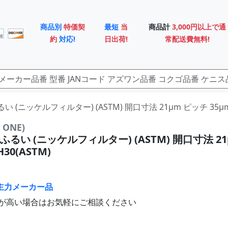
商品別
特価契
最短
当
商品計
3,000円以上で通
約
対応!
日出荷!
常配送費無料!
るい (ニッケルフィルター) (ASTM) 開口寸法 21μm ピッチ 35μm S
ONE)
るい (ニッケルフィルター) (ASTM) 開口寸法 2
H30(ASTM)
主力メーカー品
が高い場合はお気軽にご相談ください