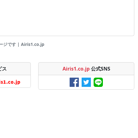
 | Airis1.co.jp
ビス
Airis1.co.jp
公式SNS