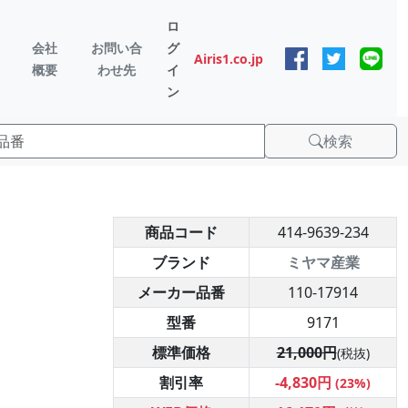
ロ
会社
お問い合
グ
Airis1.co.jp
概要
わせ先
イ
ン
検索
商品コード
414-9639-234
ブランド
ミヤマ産業
メーカー品番
110-17914
型番
9171
標準価格
21,000円
(税抜)
割引率
-4,830円
(23%)