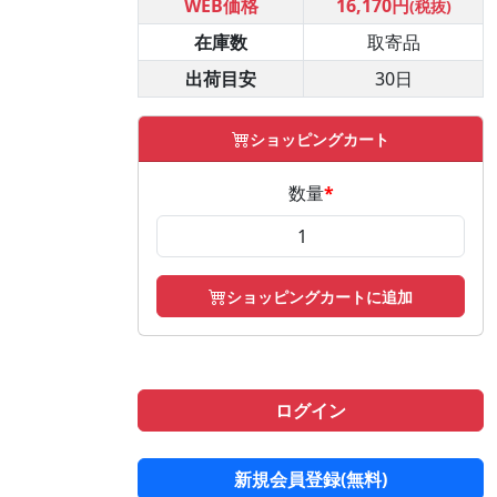
WEB価格
16,170円
(税抜)
在庫数
取寄品
出荷目安
30日
ショッピングカート
数量
*
ショッピングカートに追加
ログイン
新規会員登録(無料)