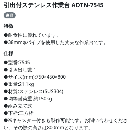
引出付ステンレス作業台 ADTN-7545
商品
特徴
●耐食性に優れています。
●38mmφパイプを使用した丈夫な作業台です。
仕様
●型番:7545
●引き出し数:1
●サイズ(mm):750×450×800
●重量:21.1kg
●材質:ステンレス(SUS304)
●均等耐荷重:約150kg
●組み立て式
●下枠:三方枠
●※キャスター付きも製作可能です。お問い合わせくださ
い。その際の高さは800mmとなります。