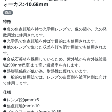
ォーカス:-10.68mm
商品
特徴
●負の焦点距離を持つ光学用レンズで、像の縮小、光の発
散用途に使用されます。
●光学系で焦点距離を伸ばす目的にも使用されます。
●他のレンズで生じた収差を打ち消す用途でも使用されま
す。
●合成石英材を採用しているため、紫外域から赤外線波長
域(900nm程度)まで高い透過率を有します。
●熱膨張係数が低い為、耐熱性に優れています。
●一般的な使用法では、レンズの曲面側を被写体側に向け
て使用します。
仕様
●レンズ径(φmm):5
●焦点距離(mm):-10
●バックフォーカス(mm):-10.68