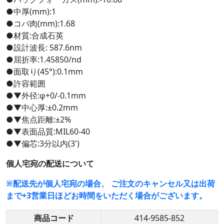
●中厚(mm):1
●コバ肉(mm):1.68
●材質:合成石英
●設計波長: 587.6nm
●屈折率:1.45850/nd
●面取り(45°):0.1mm
●許容範囲
●▼外径:φ+0/-0.1mm
●▼中心厚:±0.2mm
●▼焦点距離:±2%
●▼表面品質:MIL60-40
●▼偏芯:3分以内(3')
個人宅宛の配送について
※配送先が個人宅宛の場合、 ご注文のキャンセル又は出荷
まで+3営業日ほどお時間をいただく場合がございます。
商品コード
414-9585-852