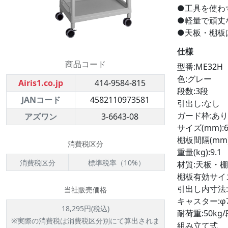
●工具を使わ
●軽量で頑丈
●天板・棚板
仕様
商品コード
型番:ME32H
色:グレー
Airis1.co.jp
414-9584-815
段数:3段
JANコード
4582110973581
引出し:なし
ガード枠:あり
アズワン
3-6643-08
サイズ(mm):65
棚板間隔(mm)(
消費税区分
重量(kg):9.1
消費税区分
標準税率（10%）
材質:天板・棚
棚板有効サイズ:
引出し内寸法:4
当社販売価格
キャスター:φ
18,295円(税込)
耐荷重:50kg/
※実際の消費税は消費税区分別にて算出されま
組み立て式