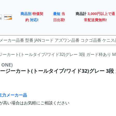
商品別
特価契
最短
当
商品計
3,000円以上で通
約
対応!
日出荷!
常配送費無料!
イージーカート(トールタイプ/ワイド32)グレー 3段 ガード枠あり ME3
ONE)
ージーカート(トールタイプ/ワイド32)グレー 3段
主力メーカー品
が高い場合はお気軽にご相談ください