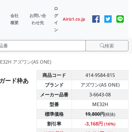
ロ
会社
お問い合
グ
Airis1.co.jp
概要
わせ先
イ
ン
検索
2H アズワン(AS ONE)
商品コード
414-9584-815
 ガード枠あ
ブランド
アズワン(AS ONE)
メーカー品番
3-6643-08
型番
ME32H
標準価格
19,800円
(税抜)
割引率
-3,168円
(16%)