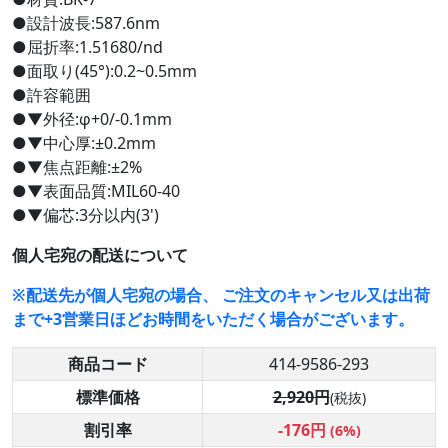
●設計波長:587.6nm
●屈折率:1.51680/nd
●面取り(45°):0.2~0.5mm
●許容範囲
●▼外径:φ+0/-0.1mm
●▼中心厚:±0.2mm
●▼焦点距離:±2%
●▼表面品質:MIL60-40
●▼偏芯:3分以内(3')
個人宅宛の配送について
※配送先が個人宅宛の場合、 ご注文のキャンセル又は出荷
まで+3営業日ほどお時間をいただく場合がございます。
商品コード
414-9586-293
標準価格
2,920円
(税抜)
割引率
-176円
(6%)