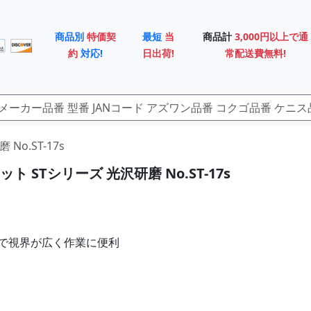
商品別
特価契
最短
当
商品計
3,000円以上で通
約
対応!
日出荷!
常配送費無料!
No.ST-17s
ト STシリーズ 光沢研磨 No.ST-17s
で視界が広く作業に便利