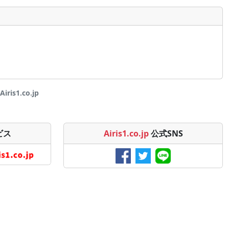
is1.co.jp
ビス
Airis1.co.jp
公式SNS