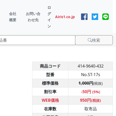
ロ
会社
お問い合
グ
Airis1.co.jp
概要
わせ先
イ
ン
検索
商品コード
414-9640-432
型番
No.ST-17s
標準価格
1,000円
(税抜)
割引率
-50円
(5%)
WEB価格
950円
(税抜)
在庫数
取寄品