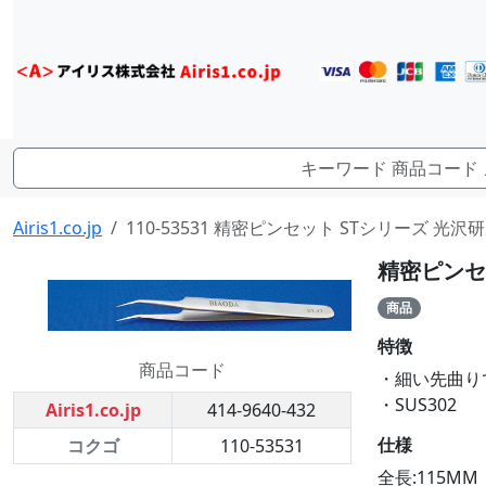
Airis1.co.jp
110-53531 精密ピンセット STシリーズ 光沢研磨 
精密ピンセッ
商品
特徴
商品コード
・細い先曲り
・SUS302
Airis1.co.jp
414-9640-432
仕様
コクゴ
110-53531
全長:115MM