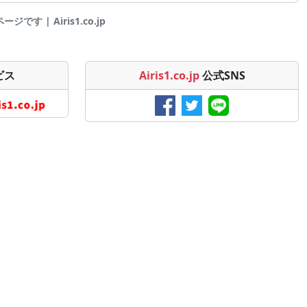
 | Airis1.co.jp
ビス
Airis1.co.jp
公式SNS