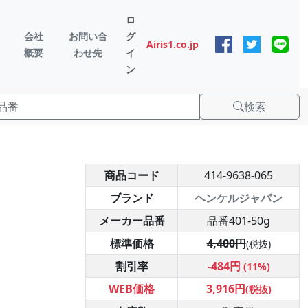
ロ
会社
お問い合
グ
Airis1.co.jp
概要
わせ先
イ
ン
検索
商品コード
414-9638-065
ブランド
ヘンケルジャパン
メーカー品番
品番401-50g
標準価格
4,400円
(税抜)
割引率
-484円
(11%)
WEB価格
3,916円
(税抜)