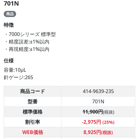
701N
商品
特徴
・7000シリーズ 標準型
・精度誤差:±1%以内
・再現精度:±1%以内
仕様
容量:10μL
針ゲージ:26S
商品コード
414-9639-235
型番
701N
標準価格
11,900円
(税抜)
割引率
-2,975円
(25%)
WEB価格
8,925円
(税抜)