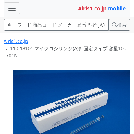
Airis1.co.jp
mobile
検索
Airis1.co.jp
110-18101 マイクロシリンジ(A)針固定タイプ 容量10μL
701N