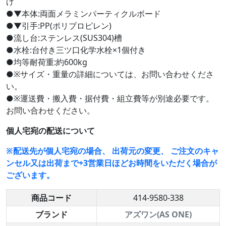
げ
●▼本体:両面メラミンパーティクルボード
●▼引手:PP(ポリプロピレン)
●流し台:ステンレス(SUS304)槽
●水栓:台付き三ツ口化学水栓×1個付き
●均等耐荷重:約600kg
●※サイズ・重量の詳細については、お問い合わせくださ
い。
●※運送費・搬入費・据付費・組立費等が別途必要です。
お問い合わせください。
個人宅宛の配送について
※配送先が個人宅宛の場合、 出荷元の変更、 ご注文のキャ
ンセル又は出荷まで+3営業日ほどお時間をいただく場合が
ございます。
商品コード
414-9580-338
ブランド
アズワン(AS ONE)