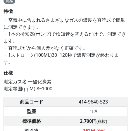
商品
特徴
・空気中に含まれるさまざまなガスの濃度を直読式で簡単
に測定できます。
・1本の検知器(ポンプ)で検知管を替えるだけで、測定でき
ます。
・直読式だから個人差がなく正確です。
・1ストローク(100ML)30~120秒で濃度測定が終わりま
す。
仕様
測定ガス名:一酸化炭素
測定範囲(ppM):8~1000
商品コード
414-9640-523
型番
1LA
標準価格
2,700円
(税抜)
割引率
-162円
(6%)