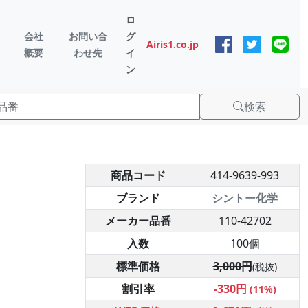
ロ
会社
お問い合
グ
Airis1.co.jp
概要
わせ先
イ
ン
検索
商品コード
414-9639-993
ブランド
シントー化学
メーカー品番
110-42702
入数
100個
標準価格
3,000円
(税抜)
割引率
-330円
(11%)