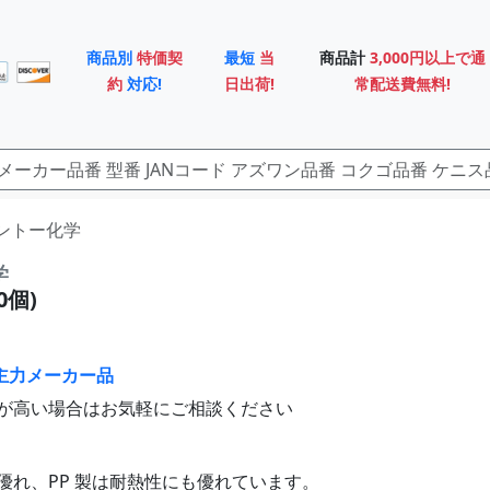
商品別
特価契
最短
当
商品計
3,000円以上で通
約
対応!
日出荷!
常配送費無料!
) シントー化学
学
0個)
主力メーカー品
が高い場合はお気軽にご相談ください
優れ、PP 製は耐熱性にも優れています。