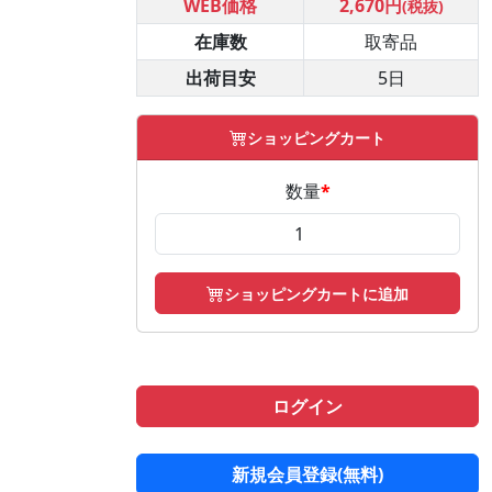
WEB価格
2,670円
(税抜)
在庫数
取寄品
出荷目安
5日
ショッピングカート
数量
*
ショッピングカートに追加
ログイン
新規会員登録(無料)