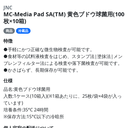
JNC
MC-Media Pad SA(TM) 黄色ブドウ球菌用(100
枚×10箱)
商品
冷蔵品
特徴
●手軽にかつ正確な微生物検査が可能です。
●食材等の試料液検査をはじめ、スタンプ法|塗抹法|メン
ブレンフィルター法による検査や落下菌検査が可能です。
●かさばらず、長期保存が可能です。
仕様
品名:黄色ブドウ球菌用
入数:1ケース(10箱入)(※1箱あたりに、25枚/袋×4袋が入っ
ています)
培養条件:35°C 24時間
※保存方法:15°C以下の冷暗所