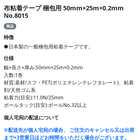
布粘着テープ 梱包用 50mm×25m×0.2mm
No.8015
商品
特徴
●日本製の一般梱包用粘着テープです。
仕様
幅×長さ×厚み:50mm×25m×0.2mm
入数:1巻
材質:基材/スフ・PET(ポリエチレンテレフタレート)、粘着
剤/天然ゴム系
粘着力(目安):11.0N/25mm
ボールタック(目安):ボールNo.32以上
個人宅宛の配送について
※配送先が個人宅宛の場合、 ご注文のキャンセル又は出荷
まで+3営業日ほどお時間をいただく場合がございます。