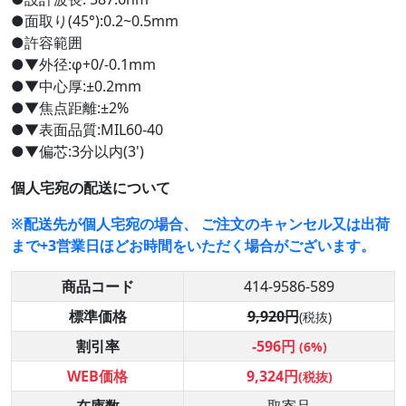
●面取り(45°):0.2~0.5mm
●許容範囲
●▼外径:φ+0/-0.1mm
●▼中心厚:±0.2mm
●▼焦点距離:±2%
●▼表面品質:MIL60-40
●▼偏芯:3分以内(3')
個人宅宛の配送について
※配送先が個人宅宛の場合、 ご注文のキャンセル又は出荷
まで+3営業日ほどお時間をいただく場合がございます。
商品コード
414-9586-589
標準価格
9,920円
(税抜)
割引率
-596円
(6%)
WEB価格
9,324円
(税抜)