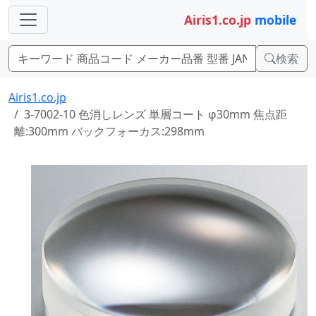
Airis1.co.jp
mobile
検索
Airis1.co.jp
3-7002-10 色消しレンズ 単層コート φ30mm 焦点距
離:300mm バックフォーカス:298mm