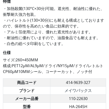
特徴
・加熱殺菌(130°C×30分)可能。遮光性、耐油性に優れた、
衝撃耐久強力包装。
・ハイレトルト(130×30分)にも耐える構成としております
ので、保存性を高めたい食品に効果的です。
・アルミ箔使用により、優れた遮光性があります。
・耐油性に優れていますので、油脂食品でも耐えます。
・白色の総ベタ印刷をしています。
仕様
サイズ:260×450MM
構成:PET12μM/AL9μM/ドライ/NY15μM/ドライ/レトルト
CP60μM10MMシール、コーナーカット、ノッチ付
商品コード
414-9639-327
ブランド
メイワパックス
メーカー品番
110-22630
型番
HA-2645H