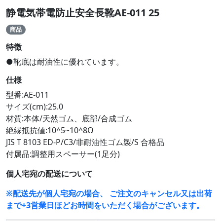
静電気帯電防止安全長靴AE-011 25
商品
特徴
●靴底は耐油性に優れています。
仕様
型番:AE-011
サイズ(cm):25.0
材質:本体/天然ゴム、底部/合成ゴム
絶縁抵抗値:10^5~10^8Ω
JIS T 8103 ED-P/C3/非耐油性ゴム製/S 合格品
付属品:調整用スペーサー(1足分)
個人宅宛の配送について
※配送先が個人宅宛の場合、 ご注文のキャンセル又は出荷
まで+3営業日ほどお時間をいただく場合がございます。