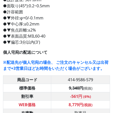
●面取り(45°):0.2~0.5mm
●許容範囲
●▼外径:φ+0/-0.1mm
●▼中心厚:±0.2mm
●▼焦点距離:±2%
●▼表面品質:MIL60-40
●▼偏芯:3分以内(3')
個人宅宛の配送について
※配送先が個人宅宛の場合、 ご注文のキャンセル又は出荷
まで+3営業日ほどお時間をいただく場合がございます。
商品コード
414-9586-579
標準価格
9,340円
(税抜)
割引率
-561円
(6%)
WEB価格
8,779円
(税抜)