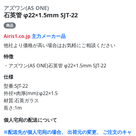
アズワン(AS ONE)
石英管 φ22×1.5mm SJT-22
商品
Airis1.co.jp
主力メーカー品
他社より価格が高い場合はお気軽にご相談ください
特徴
・アズワン(AS ONE)石英管 φ22×1.5mm SJT-22
仕様
型番:SJT-22
外径×肉厚(mm):φ22×1.5
材質:石英ガラス
長さ:1m
個人宅宛の配送について
※配送先が個人宅宛の場合、 出荷元の変更、 ご注文のキャ