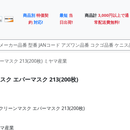
商品別
特価契
最短
当
商品計
3,000円以上で通
約
対応!
日出荷!
常配送費無料!
バーマスク 213(200枚) ミヤマ産業
ク エバーマスク 213(200枚)
リーンマスク エバーマスク 213(200枚)
ヤマ産業