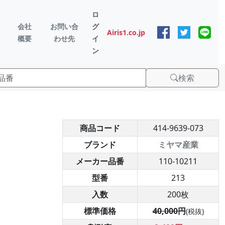
ロ
会社
お問い合
グ
Airis1.co.jp
概要
わせ先
イ
ン
検索
商品コード
414-9639-073
ブランド
ミヤマ産業
メーカー品番
110-10211
型番
213
入数
200枚
標準価格
40,000円
(税抜)