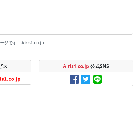
す | Airis1.co.jp
ビス
Airis1.co.jp
公式SNS