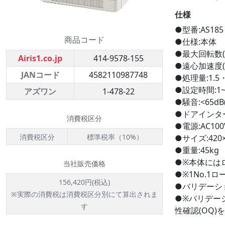
仕様
●型番:AS185
商品コード
●仕様:本体
●最大回転数(rp
Airis1.co.jp
414-9578-155
●遠心加速度(×G
JANコード
4582110987748
●処理量:1.5
●設定時間:1~
アズワン
1-478-22
●騒音:<65dB(
●ドアインタ
消費税区分
●電源:AC100V
消費税区分
標準税率（10%）
●サイズ:420×
●重量:45kg
●※本体には
当社販売価格
●※1No.1
156,420円(税込)
●バリデーシ
※実際の消費税は消費税区分別にて算出されま
●※バリデー
す
性確認(OQ