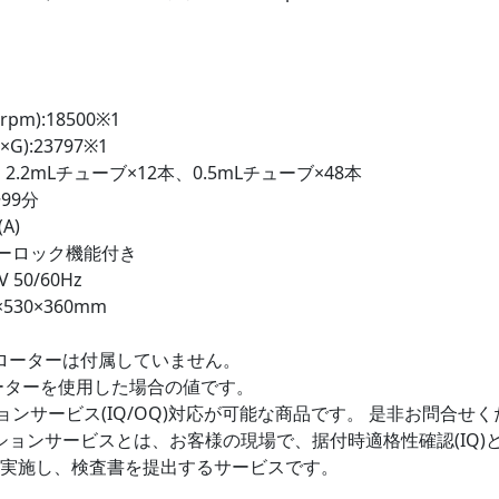
m):18500※1
):23797※1
・2.2mLチューブ×12本、0.5mLチューブ×48本
99分
A)
ーロック機能付き
 50/60Hz
530×360mm
ローターは付属していません。
ローターを使用した場合の値です。
ョンサービス(IQ/OQ)対応が可能な商品です。 是非お問合せ
ションサービスとは、お客様の現場で、据付時適格性確認(IQ)
)を実施し、検査書を提出するサービスです。