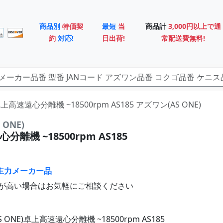
商品別
特価契
最短
当
商品計
3,000円以上で通
約
対応!
日出荷!
常配送費無料!
上高速遠心分離機 ~18500rpm AS185 アズワン(AS ONE)
ONE)
離機 ~18500rpm AS185
主力メーカー品
が高い場合はお気軽にご相談ください
 ONE)卓上高速遠心分離機 ~18500rpm AS185