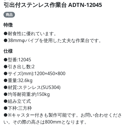
引出付ステンレス作業台 ADTN-12045
商品
特徴
●耐食性に優れています。
●38mmφパイプを使用した丈夫な作業台です。
仕様
●型番:12045
●引き出し数:2
●サイズ(mm):1200×450×800
●重量:32.6kg
●材質:ステンレス(SUS304)
●均等耐荷重:約150kg
●組み立て式
●下枠:三方枠
●※キャスター付きも製作可能です。お問い合わせくださ
い。その際の高さは800mmとなります。